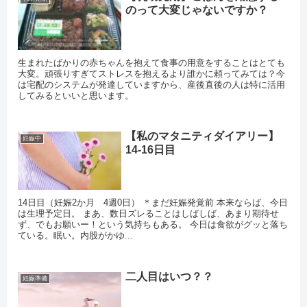
のって大変じゃないですか？
生まれたばかりの赤ちゃんを抱えて食事の用意をすることはとても
大変。頑張りすぎてストレスを抱えるより誰かに頼ってみては？今
は宅配のシステムが発達していますから、産後直後の人は特に活用
してみるといいと思います。
【私のマタニティダイアリー】
妊娠中
14-16日目
14日目（妊娠2か月 4週0日） ＊まだ妊娠発覚前 本来ならば、今日
は生理予定日。 まあ、数日ズレることはしばしば、あまり期待せ
ず、でもお願いー！という気持ちもある。 今日は食欲がグッと落ち
ている。眠い。内股がかゆ...
二人目はいつ？？
妊娠準備