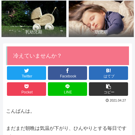
乳幼児期
幼児期
冷えていませんか？
Twitter
Facebook
はてブ
Pocket
LINE
コピー
2021.04.27
こんばんは。
まだまだ朝晩は気温が下がり、ひんやりとする毎日です