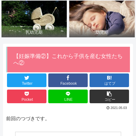
乳幼児期
幼児期
【妊娠準備②】これから子供を産む女性たち
へ②
Twitter
Facebook
はてブ
Pocket
LINE
コピー
2021.05.03
前回のつづきです。